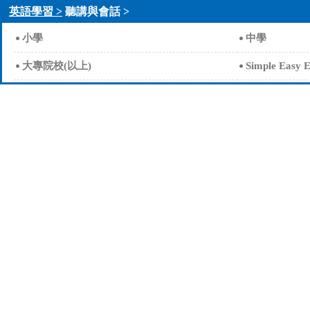
英語學習 >
聽講與會話 >
小學
中學
大專院校(以上)
Simple Easy E