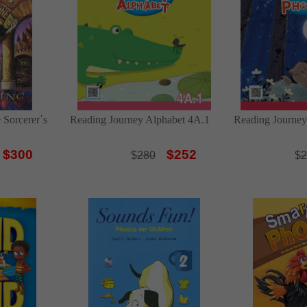
 Sorcerer΄s
Reading Journey Alphabet 4A.1
Reading Journey
$300
$252
$
280
$
2