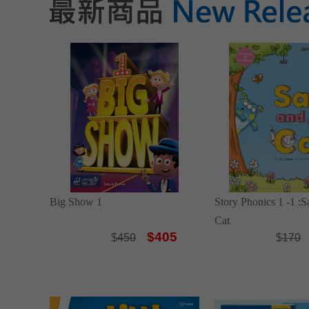
Big Show 1
Story Phonics 1 -1 :
Cat
$405
$
450
$
170