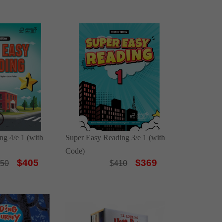
ng 4/e 1 (with
Super Easy Reading 3/e 1 (with
Code)
$405
$369
50
$
410