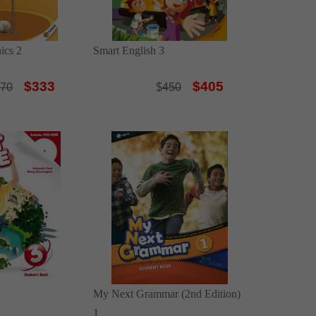
ics 2
Smart English 3
$333
$405
70
$
450
My Next Grammar (2nd Edition)
1