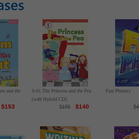
Sam and the
S-01.The Princess and the Pea
Fast Phonics
(with Hybrid CD)
$153
$140
$
155
$
4