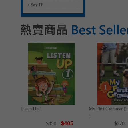
Say Hi
Listen Up 1
My First Grammar (2
1
$405
$
450
$
370