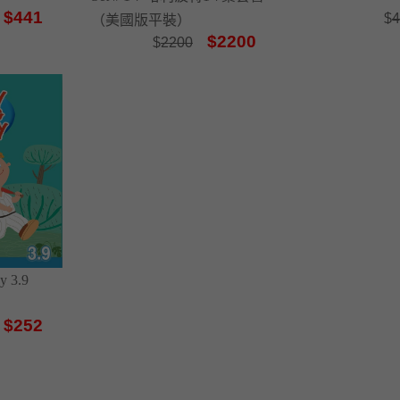
$441
$
4
（美國版平裝）
$2200
$
2200
y 3.9
$252