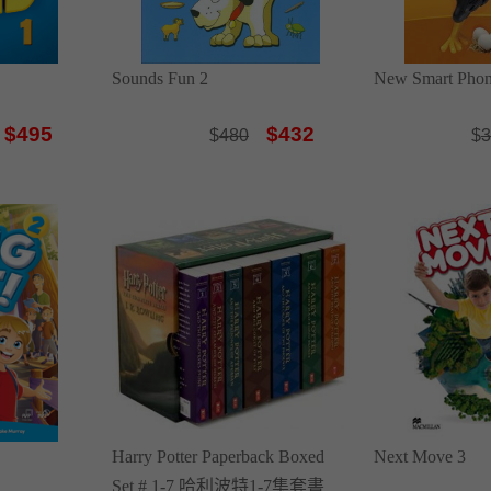
Sounds Fun 2
New Smart Phon
$495
$432
$
480
$
3
Harry Potter Paperback Boxed
Next Move 3
Set # 1-7 哈利波特1-7集套書