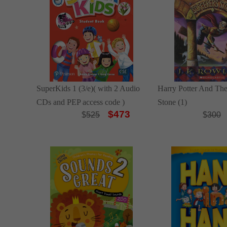
SuperKids 1 (3/e)( with 2 Audio
Harry Potter And The
CDs and PEP access code )
Stone (1)
$473
$
525
$
300