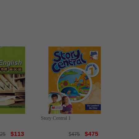
Story Central 1
$113
$475
25
$
475