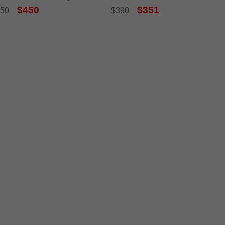
$450
$351
50
$
390