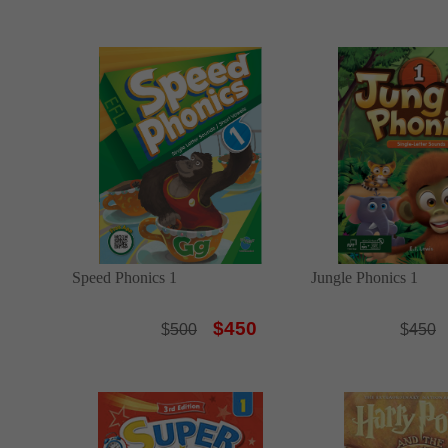
Speed Phonics 1
Jungle Phonics 1
$450
$
500
$
450