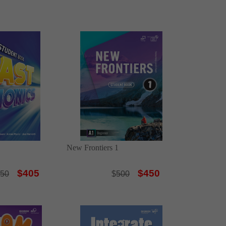
New Frontiers 1
$405
$450
50
$
500