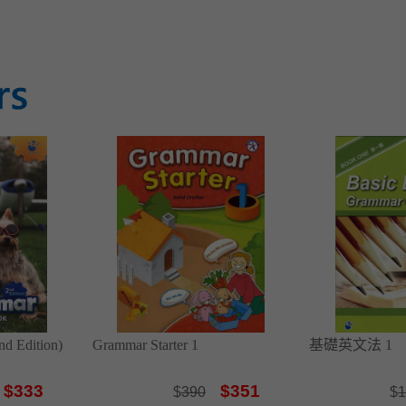
nd Edition)
Grammar Starter 1
基礎英文法 1
$333
$351
$
390
$
1