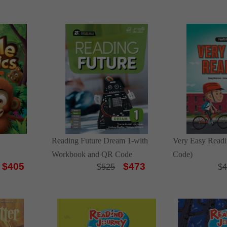
Reading Future Dream 1-with
Very Easy Readi
Workbook and QR Code
Code)
$405
$473
$
525
$
4