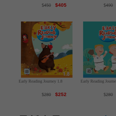
$405
$
450
$
490
Early Reading Journey 1.8
Early Reading Journe
$252
$
280
$
280