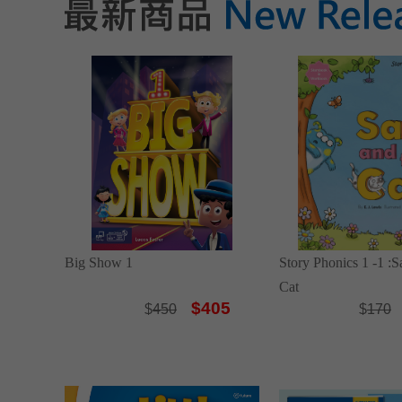
Big Show 1
Story Phonics 1 -1 :
Cat
$405
$
450
$
170