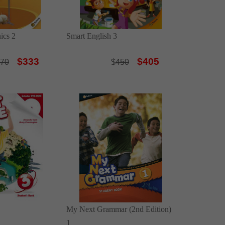
ics 2
Smart English 3
$333
$405
70
$
450
My Next Grammar (2nd Edition)
1