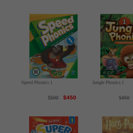
Speed Phonics 1
Jungle Phonics 1
$450
$
500
$
450