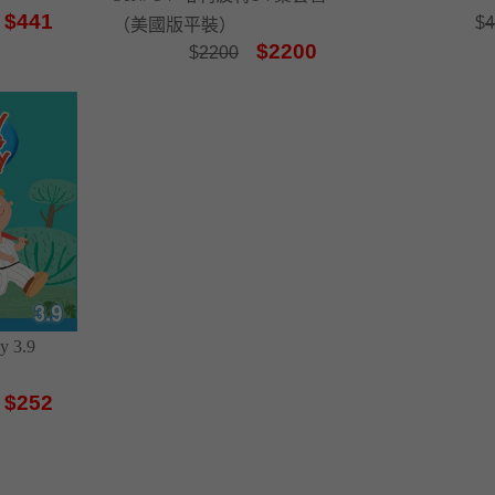
$441
$
4
（美國版平裝）
$2200
$
2200
y 3.9
$252