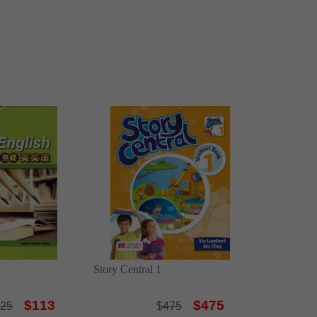
Story Central 1
$113
$475
25
$
475