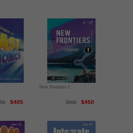
New Frontiers 1
$405
$450
50
$
500