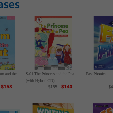
Sam and the
S-01.The Princess and the Pea
Fast Phonics
(with Hybrid CD)
$153
$140
$
155
$
4