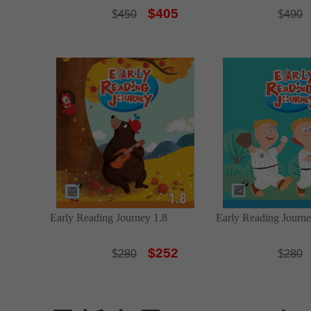
$405
$
450
$
490
Early Reading Journey 1.8
Early Reading Journe
$252
$
280
$
280