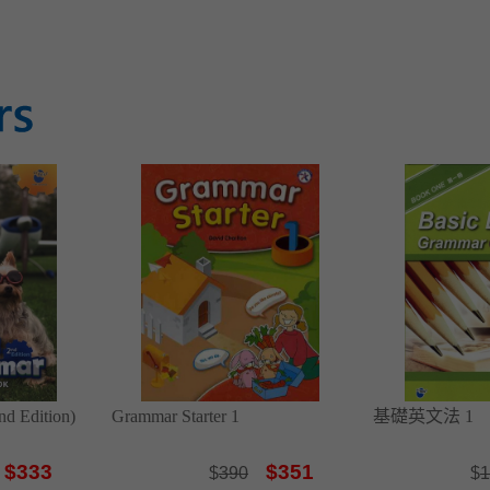
nd Edition)
Grammar Starter 1
基礎英文法 1
$333
$351
$
390
$
1