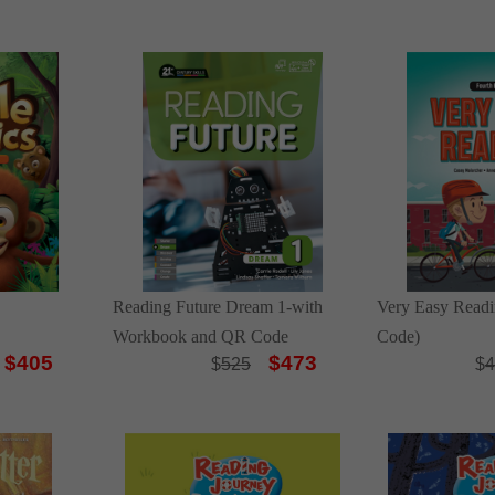
Reading Future Dream 1-with
Very Easy Readi
Workbook and QR Code
Code)
$405
$473
$
525
$
4