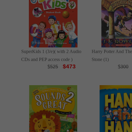
SuperKids 1 (3/e)( with 2 Audio
Harry Potter And The
CDs and PEP access code )
Stone (1)
$473
$
525
$
300