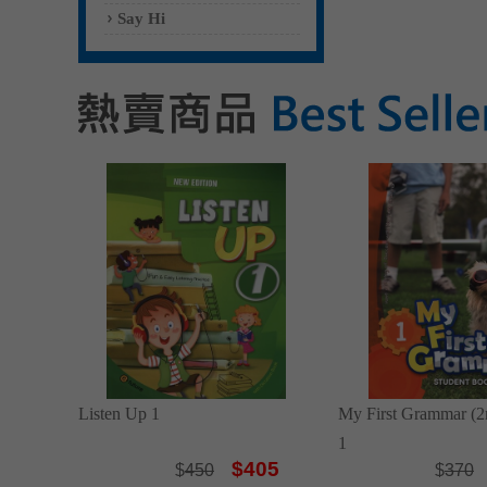
Say Hi
Listen Up 1
My First Grammar (2
1
$405
$
450
$
370