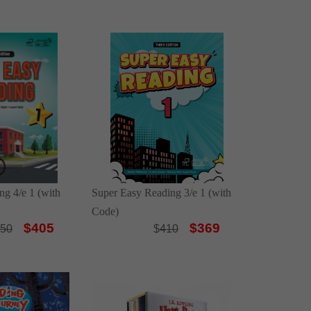
ng 4/e 1 (with
Super Easy Reading 3/e 1 (with
Code)
$405
$369
50
$
410