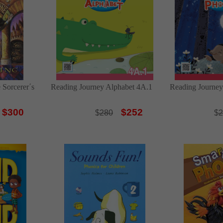
 Sorcerer΄s
Reading Journey Alphabet 4A.1
Reading Journey
$300
$252
$
280
$
2