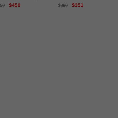
$450
$351
50
$
390