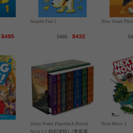
Sounds Fun 2
New Smart Phon
$495
$432
$
480
$
3
Harry Potter Paperback Boxed
Next Move 3
Set # 1-7 哈利波特1-7集套書