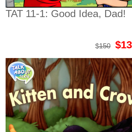
TAT 11-1: Good Idea, Dad!
$13
$
150