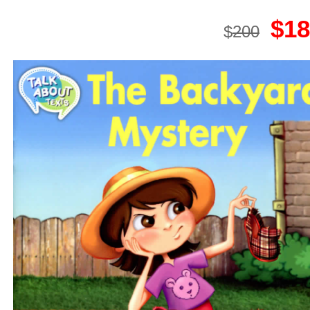
$18
$
200