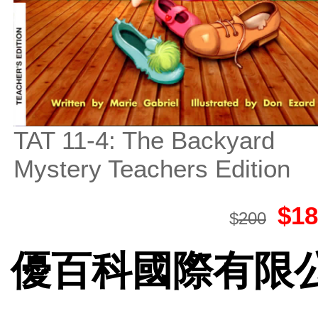
TAT 11-4: The Backyard
Mystery Teachers Edition
$18
$
200
優百科國際有限