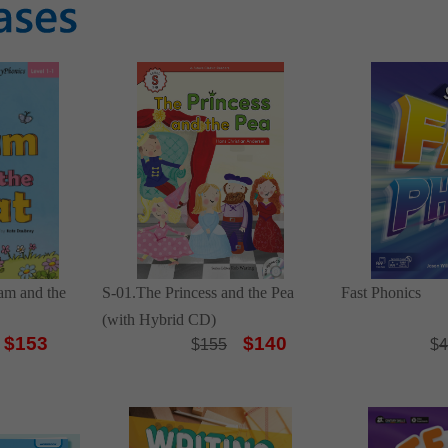
Sam and the
S-01.The Princess and the Pea
Fast Phonics
(with Hybrid CD)
$153
$140
$
155
$
4