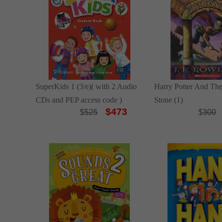
SuperKids 1 (3/e)( with 2 Audio
Harry Potter And The
CDs and PEP access code )
Stone (1)
$473
$
525
$
300