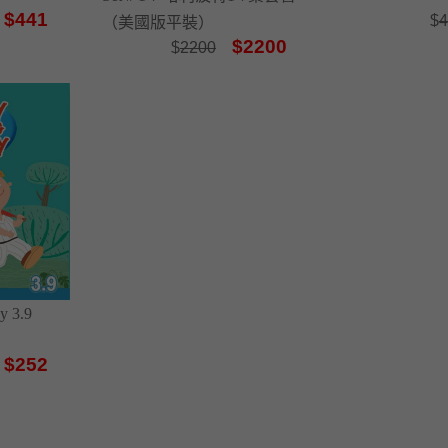
$441
$
4
（美國版平裝）
$2200
$
2200
y 3.9
$252