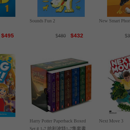
Sounds Fun 2
New Smart Phon
$495
$432
$
480
$
3
Harry Potter Paperback Boxed
Next Move 3
Set # 1-7 哈利波特1-7集套書