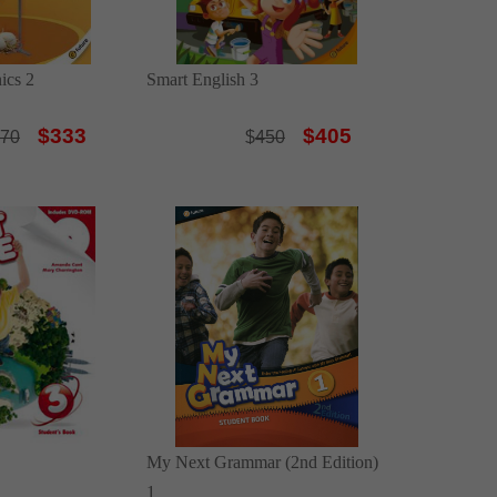
ics 2
Smart English 3
$333
$405
70
$
450
My Next Grammar (2nd Edition)
1