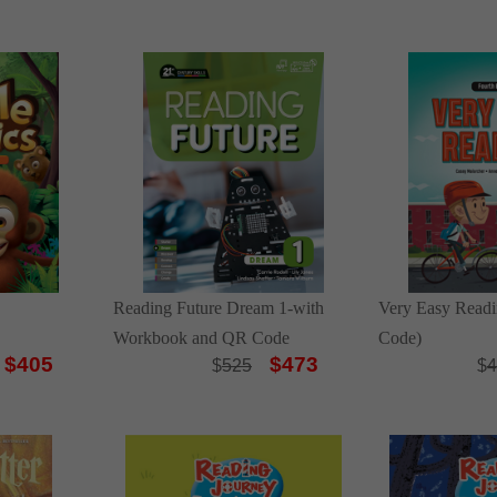
Reading Future Dream 1-with
Very Easy Readi
Workbook and QR Code
Code)
$405
$473
$
525
$
4