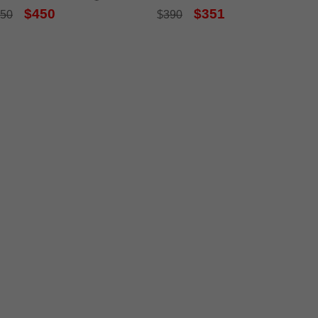
$450
$351
50
$
390