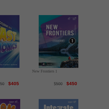
New Frontiers 1
$405
$450
50
$
500