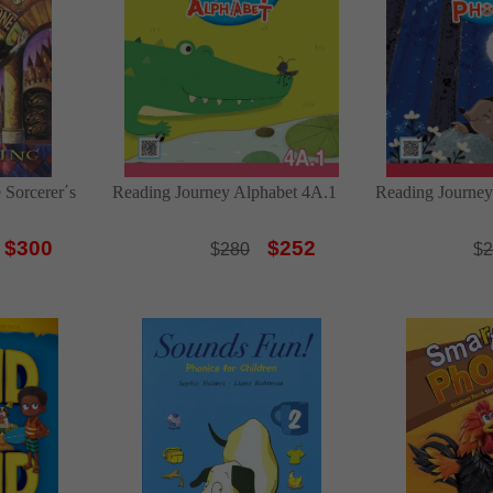
 Sorcerer΄s
Reading Journey Alphabet 4A.1
Reading Journey
$300
$252
$
280
$
2