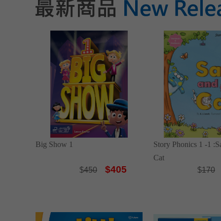
Big Show 1
Story Phonics 1 -1 :
Cat
$405
$
450
$
170