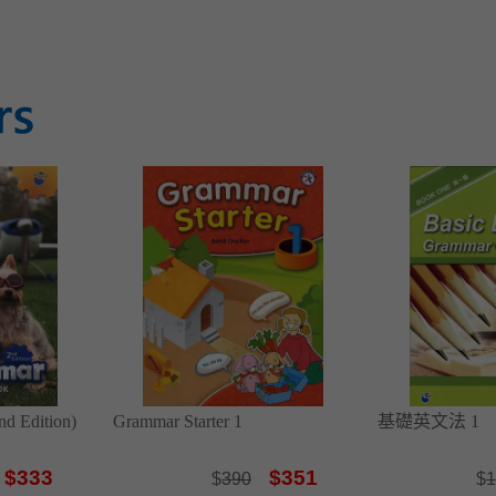
nd Edition)
Grammar Starter 1
基礎英文法 1
$333
$351
$
390
$
1