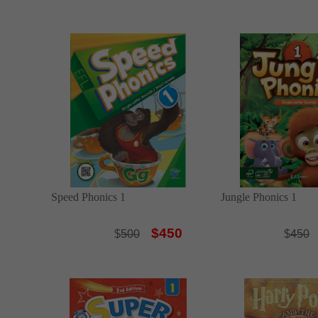
Speed Phonics 1
Jungle Phonics 1
$450
$
500
$
450