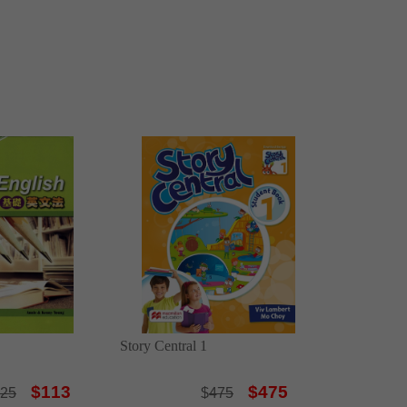
Story Central 1
$113
$475
25
$
475