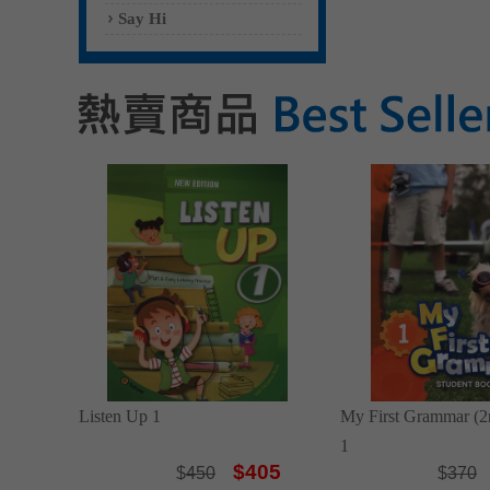
Say Hi
Listen Up 1
My First Grammar (2
1
$405
$
450
$
370