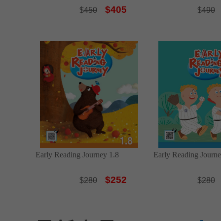
$405
$
450
$
490
Early Reading Journey 1.8
Early Reading Journe
$252
$
280
$
280