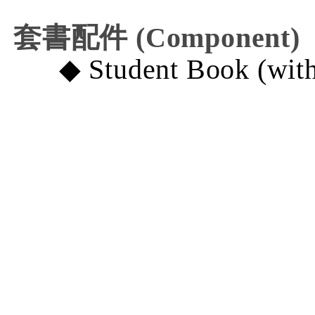
套書配件 (Component
)
◆
Student Book (wit