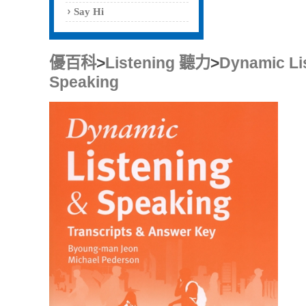
Say Hi
優百科
>
Listening 聽力
>
Dynamic Li
Speaking