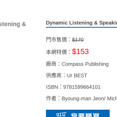
Dynamic Listening & Speaki
stening &
門市售價：
$170
$153
本網特價：
廠商：Compass Publishing
供應商：Ur BEST
ISBN：9781599664101
作者：Byoung-man Jeon/ Mich