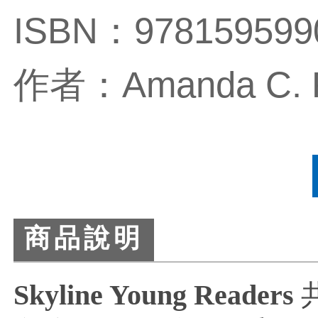
ISBN：978159599
作者：Amanda C. R
商品說明
Skyline Young Readers