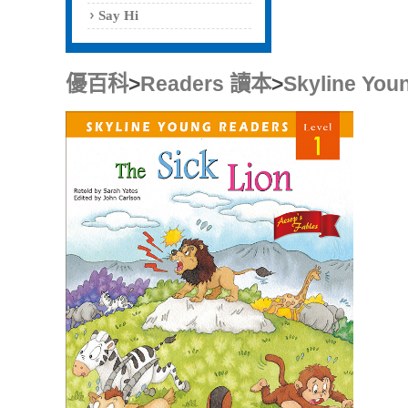
Say Hi
優百科
>
Readers 讀本
>
Skyline You