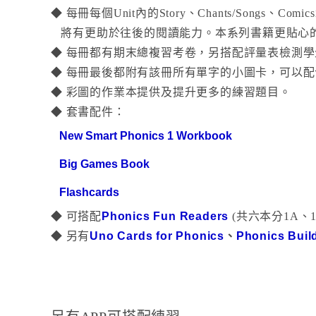
◆
每冊每個Unit內的Story、Chants/Songs、
將有更
助於往後的閱讀能力。本系列書籍更貼心的將
◆
每冊都有期末總複習考卷，另搭配評量表檢測學
◆
每冊最後都附有該冊所有單字的小圖卡，可以配合課
◆
彩圖的作業本提供及提升更多的練習題目。
◆ 套書配件：
New Smart Phonics 1 Workbook
Big Games Book
Flashcards
◆ 可
搭配
Phonics Fun Readers
(共六本分1A、
◆ 另有
Uno Cards for Phonics
、
Phonics Buil