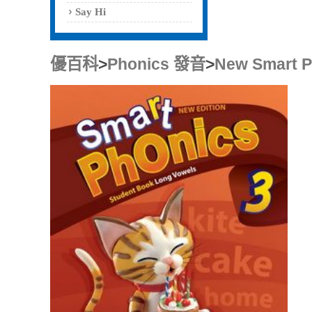
Say Hi
優百科
>
Phonics 發音
>
New Smart P