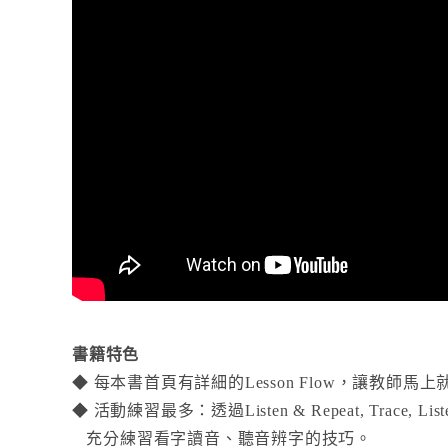
書籍特色
◆
每本書首頁有詳細的Lesson Flow，讓教師
◆
活動練習最多：透過Listen & Repeat, Trace, Listen,
充分練習看字讀音、聽音辨字的技巧。